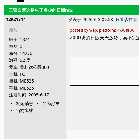
天猫自营这是屯了多少的日版ns2
12921314
发表于 2026-6-3 09:58
只看该作者
魔头
posted by wap, platform: 小米 红米
2000块的日版天天放货，卖不完
帖子
1874
精华
0
积分
14276
激骚
52 度
爱车
美利达公爵300
主机
FC
相机
ME525
手机
ME525
注册时间
2005-6-17
发短消息
加为好友
当前离线