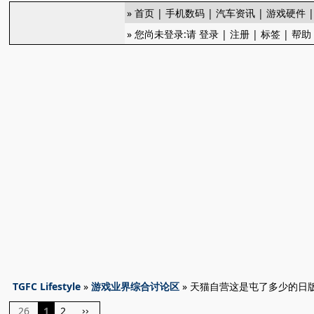
»
首页
|
手机数码
|
汽车资讯
|
游戏硬件
» 您尚未登录:请
登录
|
注册
|
标签
|
帮助
TGFC Lifestyle
»
游戏业界综合讨论区
» 天猫自营这是屯了多少的日版
26
1
2
››