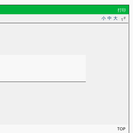
打印
小
中
大
#
1
TOP