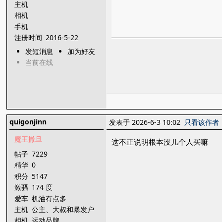
主机
相机
手机
注册时间
2016-5-22
发短消息
加为好友
当前在线
quigonjinn
发表于 2026-6-3 10:02
只看该作者
魔王撒旦
这不正说明根本没几个人买嘛
帖子
7229
精华
0
积分
5147
激骚
174 度
爱车
机油有点多
主机
公主、大叔和暴发户
相机
运动品牌