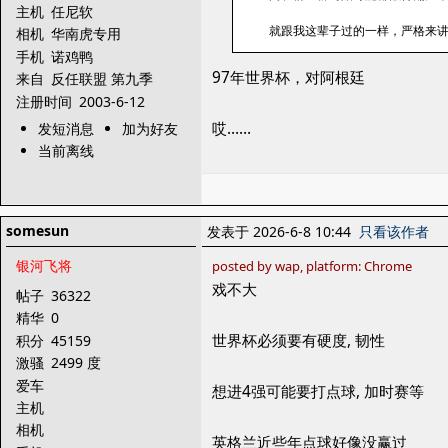
主机
任尼软
就跟我这辈子过的一样，严格来
相机
华南虎专用
手机
诺鸡鸭
97年世界杯，对阿根廷
来自
反任联盟 第九季
注册时间
2003-6-12
哎……
发短消息
加为好友
当前离线
somesun
发表于 2026-6-8 10:44
只看该作者
银河飞将
posted by wap, platform: Chrome
戏不大
帖子
36322
精华
0
世界杯必须要有硬度, 韧性
积分
45159
激骚
2499 度
爱车
想进4强可能要打点球, 加时赛等
主机
相机
英格兰近些年点球好像没赢过