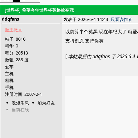
[世界杯]
希望今年世界杯英格兰夺冠
ddqfans
发表于 2026-6-4 14:43
只看该作者
魔王撒旦
以前算半个英黑 现在年纪大了 就
帖子
8010
支持凯恩 支持你英
精华
0
积分
20513
[
本帖最后由 ddqfans 于 2026-6-4 
激骚
283 度
爱车
主机
相机
手机
注册时间
2007-2-1
发短消息
加为好友
当前在线