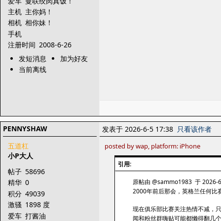
爱车
曼联绞肉真饭！
主机
主你妈！
相机
相你妹！
手机
注册时间
2008-6-26
发短消息
加为好友
当前离线
PENNYSHAW
发表于 2026-6-5 17:38
只看该作者
五道杠
posted by wap, platform: iPhone
小P大人
引用:
帖子
58696
原帖由 @sammo1983 于 2026-6-
精华
0
2000年前后那会，英格兰任何
积分
49039
激骚
1898 度
现在俱乐部比赛关注热情不减，
爱车
打酱油
闻和粉丝群嗨贴可能都懒得翻几