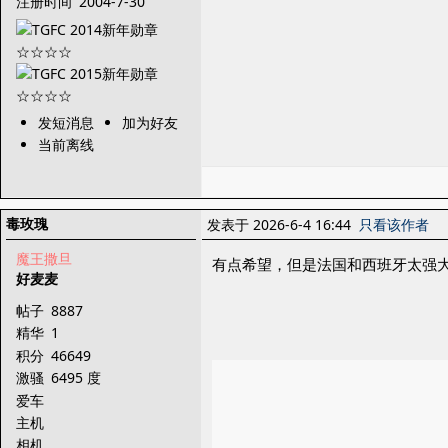
注册时间
2004-7-30
发短消息
加为好友
当前离线
毒玫瑰
发表于 2026-6-4 16:44
只看该作者
魔王撒旦
有点希望，但是法国和西班牙太强
好麦麦
帖子
8887
精华
1
积分
46649
激骚
6495 度
爱车
主机
相机