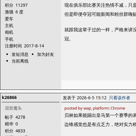
现在俱乐部比赛关注热情不减，只
积分
11297
激骚
6 度
但是即便夺冠可能新闻和粉丝群嗨
爱车
主机
就跟我这辈子过的一样，严格来讲
相机
冠。
手机
注册时间
2017-8-14
发短消息
加为好友
当前离线
k26866
发表于 2026-6-5 15:12
只看该作者
混世魔头
posted by wap, platform: Chrome
贝林如果能踢出皇马第一个赛季的
帖子
4278
精华
0
边锋感觉也是有点乏力，绝对实力稍
积分
4833