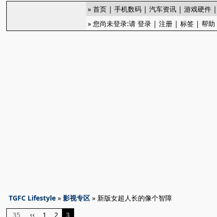
»
首页
|
手机数码
|
汽车资讯
|
游戏硬件
» 您尚未登录:请
登录
|
注册
|
标签
|
帮助
TGFC Lifestyle
»
影视专区
» 新版女超人长的像个智障
35
1
2
3
‹‹