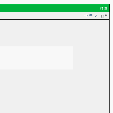
打印
小
中
大
#
31