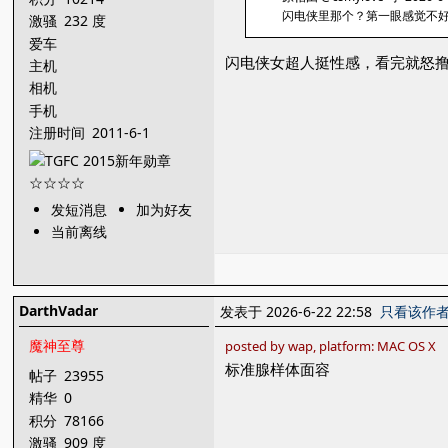
闪电侠里那个？第一眼感觉不
激骚
232 度
爱车
闪电侠女超人挺性感，看完就怒撸
主机
相机
手机
注册时间
2011-6-1
发短消息
加为好友
当前离线
DarthVadar
发表于 2026-6-22 22:58
只看该作
魔神至尊
posted by wap, platform: MAC OS X
标准腺样体面容
帖子
23955
精华
0
积分
78166
激骚
909 度