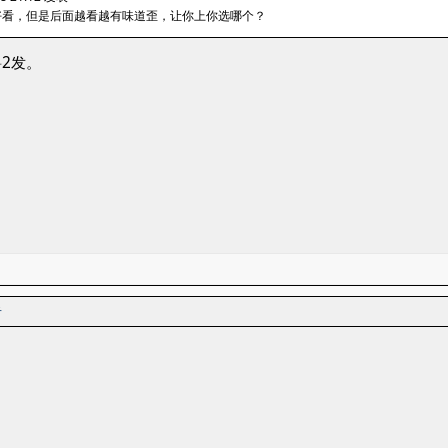
好看，但是后面越看越有味道歪，让你上你选哪个？
2发。
者