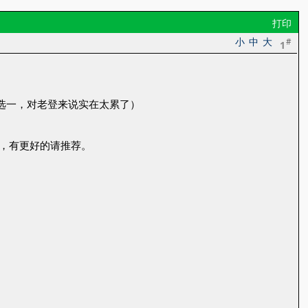
打印
小
中
大
#
1
二选一，对老登来说实在太累了）
，有更好的请推荐。