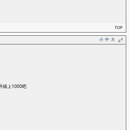
TOP
小
中
大
#
4
级上1000吧