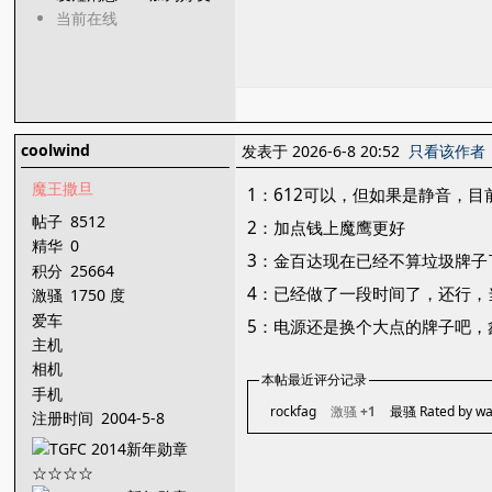
当前在线
coolwind
发表于 2026-6-8 20:52
只看该作者
魔王撒旦
1：612可以，但如果是静音，
帖子
8512
2：加点钱上魔鹰更好
精华
0
3：金百达现在已经不算垃圾牌子
积分
25664
4：已经做了一段时间了，还行，
激骚
1750 度
爱车
5：电源还是换个大点的牌子吧，
主机
相机
本帖最近评分记录
手机
rockfag
激骚
+1
最骚 Rated by w
注册时间
2004-5-8