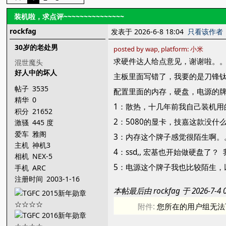
装机啦，求点评~~~~~~~~~~~~~~~
rockfag
发表于 2026-6-8 18:04
只看该作者
30岁的老处男
posted by wap, platform: 小米
求硬件达人给点意见，谢谢啦。
混世魔头
好人中的坏人
主板里面写错了，我要的是刀锋钛
帖子
3535
配置里面的内存，硬盘，电源的
精华
0
1：散热，十几年前我自己装机
积分
21652
2：5080的显卡，技嘉这款没什
激骚
445 度
爱车
雅阁
3：内存这个牌子感觉很陌生啊。
主机
神机3
4：ssd,, 宏基也开始做硬盘了
相机
NEX-5
5：电源这个牌子我也比较陌生，以
手机
ARC
注册时间
2003-1-16
本帖最后由 rockfag 于 2026-7-
附件:
您所在的用户组无法