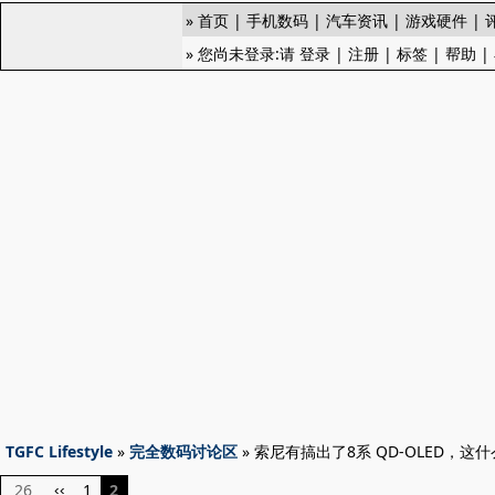
»
首页
|
手机数码
|
汽车资讯
|
游戏硬件
|
» 您尚未登录:请
登录
|
注册
|
标签
|
帮助
|
TGFC Lifestyle
»
完全数码讨论区
» 索尼有搞出了8系 QD-OLED，
26
1
2
‹‹