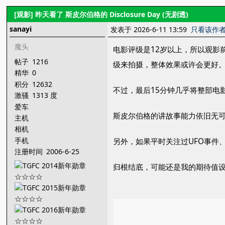
[观影] 昨天看了 斯皮尔伯格的 Disclosure Day (无剧透)
sanayi
发表于 2026-6-11 13:59
只看该作
魔头
电影评级是12岁以上，所以观影
帖子
1216
级来拍摄，整体效果或许会更好。
精华
0
积分
12632
不过，最后15分钟几乎将整部电
激骚
1313 度
爱车
斯皮尔伯格的讲故事能力依旧无
主机
相机
手机
另外，如果平时关注过UFO事件
注册时间
2006-6-25
归根结底，可能还是我的期待值