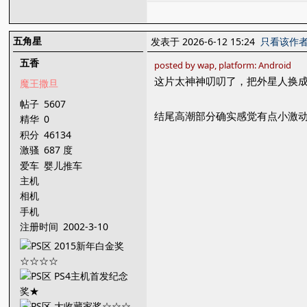
五角星
发表于 2026-6-12 15:24
只看该作
五香
posted by wap, platform: Android
这片太神神叨叨了，把外星人换
魔王撒旦
帖子
5607
结尾高潮部分确实感觉有点小激
精华
0
积分
46134
激骚
687 度
爱车
婴儿推车
主机
相机
手机
注册时间
2002-3-10