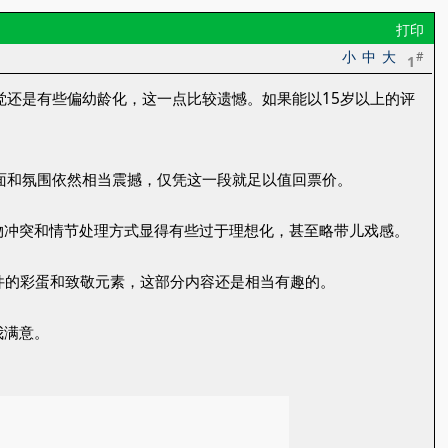
打印
小
中
大
#
1
觉还是有些偏幼龄化，这一点比较遗憾。如果能以15岁以上的评
面和氛围依然相当震撼，仅凭这一段就足以值回票价。
物冲突和情节处理方式显得有些过于理想化，甚至略带儿戏感。
件的彩蛋和致敬元素，这部分内容还是相当有趣的。
我满意。