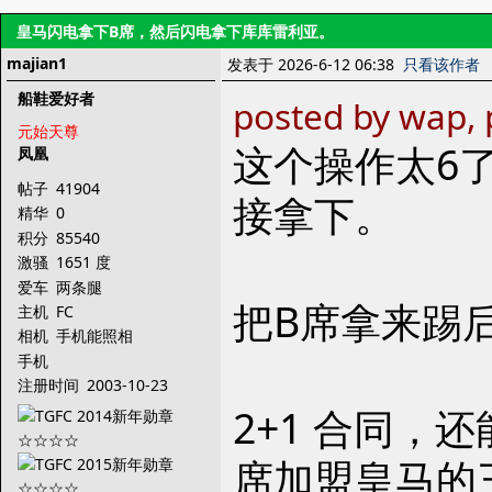
皇马闪电拿下B席，然后闪电拿下库库雷利亚。
majian1
发表于 2026-6-12 06:38
只看该作者
船鞋爱好者
posted by wap,
元始天尊
这个操作太6
凤凰
帖子
41904
接拿下。
精华
0
积分
85540
激骚
1651 度
爱车
两条腿
把B席拿来踢
主机
FC
相机
手机能照相
手机
注册时间
2003-10-23
2+1 合同
席加盟皇马的