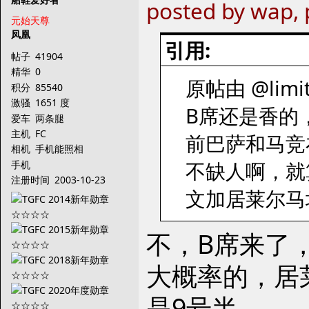
posted by wap,
元始天尊
凤凰
引用:
帖子
41904
精华
0
原帖由 @limit
积分
85540
激骚
1651 度
B席还是香的
爱车
两条腿
主机
FC
前巴萨和马竞
相机
手机能照相
不缺人啊，就
手机
注册时间
2003-10-23
文加居莱尔马
不，B席来了
大概率的，居
是9号半。