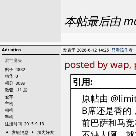
本帖最后由 maj
Adriatico
发表于 2026-6-12 14:25
只看该作者
混世魔头
posted by wap,
帖子
4832
精华
0
引用:
积分
8099
激骚
-11 度
原帖由 @limit
爱车
主机
B席还是香的
相机
手机
前巴萨和马竞
注册时间
2015-9-13
不缺人啊，就
发短消息
加为好友