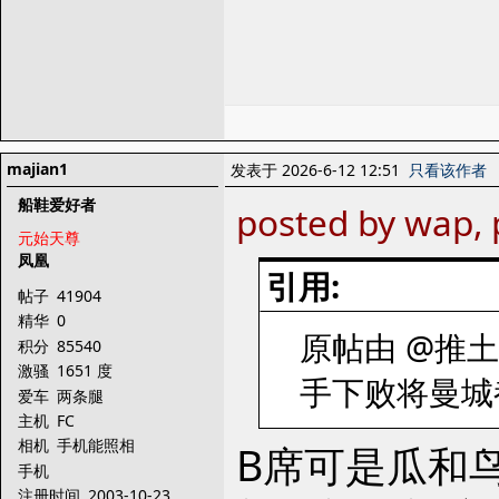
majian1
发表于 2026-6-12 12:51
只看该作者
船鞋爱好者
posted by wap,
元始天尊
凤凰
引用:
帖子
41904
精华
0
原帖由 @推土机 
积分
85540
激骚
1651 度
手下败将曼城
爱车
两条腿
主机
FC
相机
手机能照相
B席可是瓜和
手机
注册时间
2003-10-23