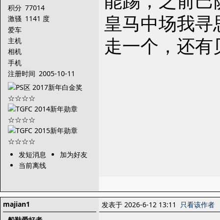
能踢，之前巴
积分
77014
皇马中场我寻
激骚
1141 度
爱车
走一个，还有
主机
相机
手机
注册时间
2005-10-11
发短消息
加为好友
当前离线
majian1
发表于 2026-6-12 13:11
只看该作者
船鞋爱好者