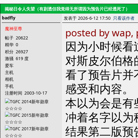
揭秘日令人失望（有剧透但我觉得无所谓因为预告片已经透死了）
badfly
发表于 2026-6-12 17:50
只看该作者
魔神至尊
posted by wap, 
帖子
20622
因为小时候看过
精华
0
积分
26927
对斯皮尔伯格
激骚
619 度
爱车
看了预告片并
主机
相机
感受和内容。
手机
注册时间
2003-10-17
本以为会是有
冲着名字以为
结果第二版预