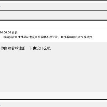
者
14 06:56 发表
的。以前抖音直播世界杯也是直接看啊不用登录。直接看咪咕或者央视就好。
，你白嫖看球注册一下也没什么吧
者