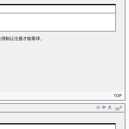
会强制让注册才能看球。
TOP
小
中
大
#
20