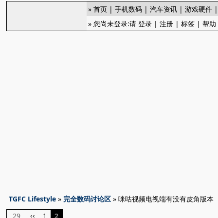
»
首页
|
手机数码
|
汽车资讯
|
游戏硬件
» 您尚未登录:请
登录
|
注册
|
标签
|
帮助
TGFC Lifestyle
»
完全数码讨论区
» 咪咕视频电视端有没有皮角版本
29
1
2
‹‹