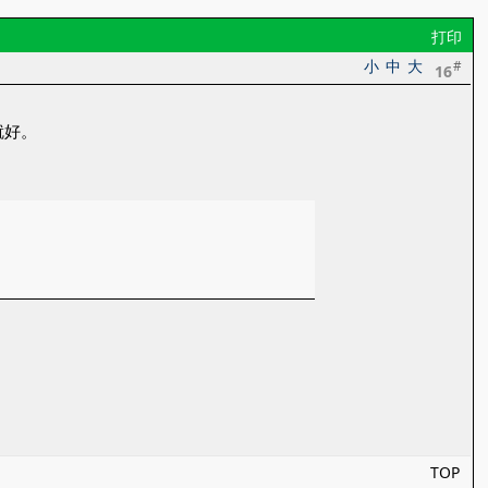
打印
小
中
大
#
16
就好。
TOP