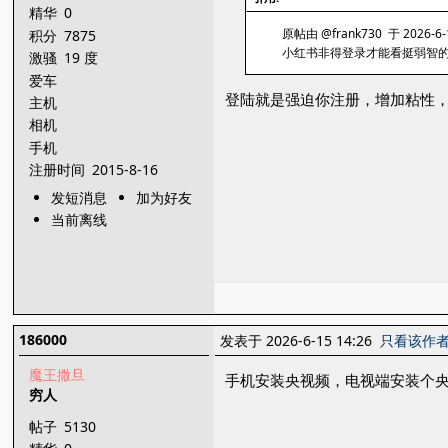
精华
0
原帖由 @frank730 于 2026-6-
积分
7875
小红书非得登录才能看挺弱智
激骚
19 度
爱车
登陆就是强迫你注册，增加粘性
主机
相机
手机
注册时间
2015-8-16
发短消息
加为好友
当前离线
186000
发表于 2026-6-15 14:26
只看该作
魔王撒旦
手机安装央视频，电视端安装个
穷人
帖子
5130