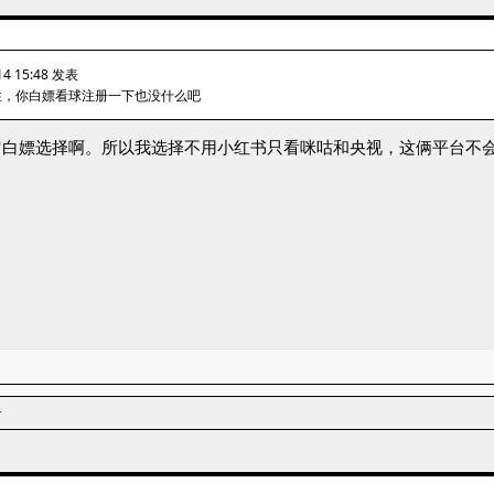
4 15:48 发表
性，你白嫖看球注册一下也没什么吧
它白嫖选择啊。所以我选择不用小红书只看咪咕和央视，这俩平台不
者