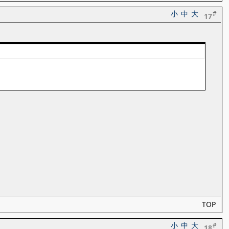
小
中
大
#
17
TOP
小
中
大
#
18