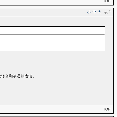
TOP
小
中
大
#
19
承转合和演员的表演。
TOP