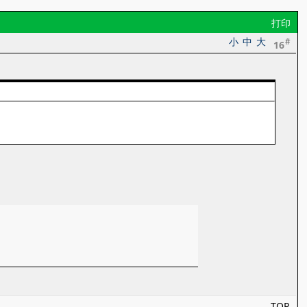
打印
小
中
大
#
16
TOP