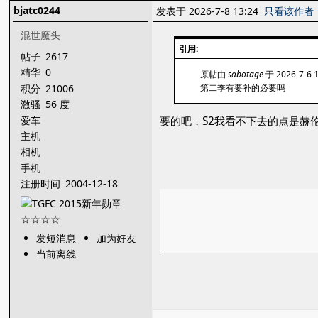
bjatc0244
发表于 2026-7-8 13:24
只看该作者
混世魔头
引用:
帖子
2617
精华
0
原帖由
sabotage
于 2026-7-6 
积分
21006
第二季有要补的必要吗
激骚
56 度
爱车
要的吧，S2我看不下去的点是赫
主机
相机
手机
注册时间
2004-12-18
发短消息
加为好友
当前离线