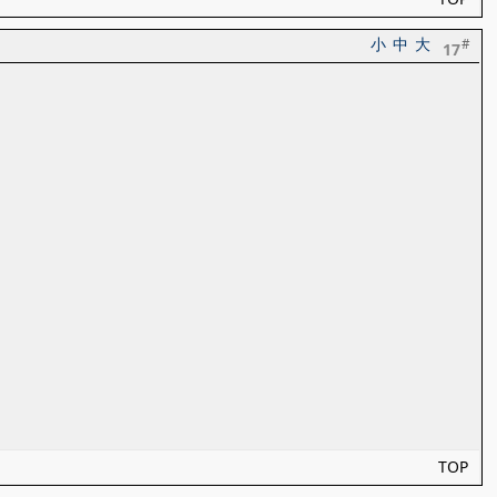
小
中
大
#
17
TOP