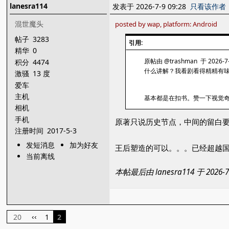
lanesra114
发表于 2026-7-9 09:28
只看该作者
混世魔头
posted by wap, platform: Android
帖子
3283
引用:
精华
0
原帖由 @trashman 于 2026-7-
积分
4474
什么讲解？我看剧看得精精有
激骚
13 度
爱车
主机
基本都是在扣书。赞一下视觉
相机
手机
原著只说历史节点，中间的留白
注册时间
2017-5-3
发短消息
加为好友
王后塑造的可以。。。已经超越
当前离线
本帖最后由 lanesra114 于 2026
20
1
2
‹‹