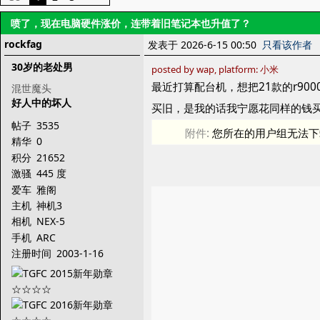
喷了，现在电脑硬件涨价，连带着旧笔记本也升值了？
rockfag
发表于 2026-6-15 00:50
只看该作者
30岁的老处男
posted by wap, platform: 小米
最近打算配台机，想把21款的r90
混世魔头
好人中的坏人
买旧，是我的话我宁愿花同样的钱
帖子
3535
附件:
您所在的用户组无法下
精华
0
积分
21652
激骚
445 度
爱车
雅阁
主机
神机3
相机
NEX-5
手机
ARC
注册时间
2003-1-16