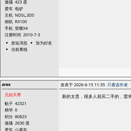
激骚
423 度
爱车
电驴
主机
NDSL,3DS
相机
RX100
手机
荣耀X4
注册时间
2010-7-3
发短消息
加为好友
当前离线
arex
发表于 2026-6-15 11:35
只看该作者
元始天尊
新的太贵，很多人就买二手的，需
帖子
42321
精华
0
积分
80823
激骚
2630 度
爱车
山寨车