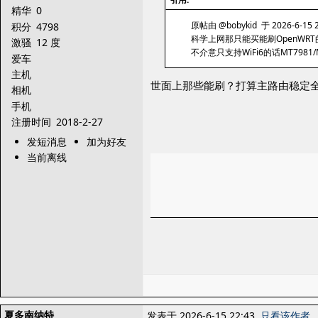
精华
0
原帖由 @bobykid 于 2026-6-15 
积分
4798
科学上网那只能买能刷OpenWRT
激骚
12 度
不介意只支持WiFi6的话MT7981
爱车
主机
世面上那些能刷？打算主路由稳定全
相机
手机
注册时间
2018-2-27
发短消息
加为好友
当前离线
夏多南纳特
发表于 2026-6-15 22:43
只看该作者