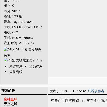
帖子
3777
精华
0
积分
9017
激骚
133 度
爱车
Toyota Crown
主机
PS3 X360 WiiU PSP
3DS PSV PS4 X1
相机
GF2
手机
RedMi Note3
注册时间
2003-2-12
发短消息
加为好友
当前离线
蓝蓝的天
发表于 2026-6-16 15:32
只看该作者
魔神至尊
有条件可以买软路由，实在不行避
天空之城