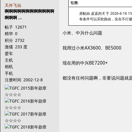
引用:
天外飞仙
啊啊啊啊啊啊啊啊啊啊啊啊
原帖由
蓝蓝的天
于 2026-6-16 1
啊啊啊 ...
有条件可以买软路由，实在不行避
帖子
12671
小米、中兴什么问题
精华
0
积分
2732
激骚
233 度
我用过小米AX3600、BE5000
爱车
主机
现在用的中兴BE7200+
相机
手机
都没有任何问题啊，非要说问题就是中兴
注册时间
2002-12-8