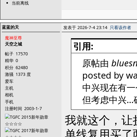
当前离线
蓝蓝的天
发表于 2026-7-4 23:14
只看该作者
魔神至尊
引用:
天空之城
帖子
17570
原帖由
blues
精华
0
积分
62480
posted by wa
激骚
1373 度
爱车
中兴现在有一
主机
相机
但考虑中兴…
手机
注册时间
2003-1-7
我就这个，让
单线复用买了