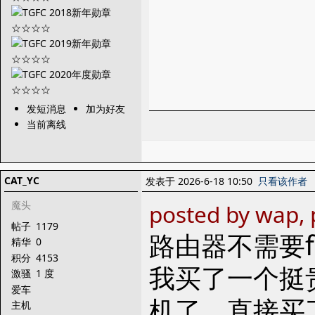
发短消息
加为好友
当前离线
CAT_YC
发表于 2026-6-18 10:50
只看该作者
魔头
posted by wap, 
帖子
1179
路由器不需要
精华
0
积分
4153
我买了一个挺
激骚
1 度
爱车
机了。直接买
主机