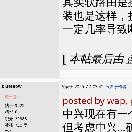
其实软路由是
装也是这样，搜
一定几率导致
[
本帖最后由 蓝蓝
bluesnow
发表于 2026-7-4 03:42
只看该作者
魔王撒旦
posted by wap, 
帖子
9523
中兴现在有一
精华
0
积分
29983
但考虑中兴…确
激骚
720 度
爱车