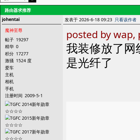
路由器求推荐
johentai
发表于 2026-6-18 09:23
只看该作者
魔神至尊
posted by wap, 
帖子
19297
我装修放了网
精华
0
积分
17277
是光纤了
激骚
1524 度
爱车
主机
相机
手机
注册时间
2009-5-1