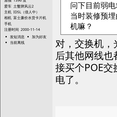
激骚
1396 度
问下目前弱电
爱车
土鳖牌风云2
主机
IDSL（借人中）
当时装修预埋
相机
富士廉价水货卡片机
机嘛？
手机
注册时间
2000-11-14
发短消息
加为好友
对，交换机，
当前离线
后其他网线也
接买个POE
电了。