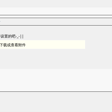
者
置的吧-_-||
下载或查看附件