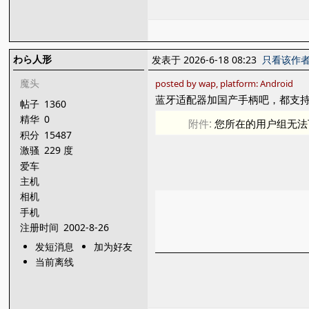
わら人形
发表于 2026-6-18 08:23
只看该作
魔头
posted by wap, platform: Android
蓝牙适配器加国产手柄吧，都支持设
帖子
1360
精华
0
附件:
您所在的用户组无法
积分
15487
激骚
229 度
爱车
主机
相机
手机
注册时间
2002-8-26
发短消息
加为好友
当前离线