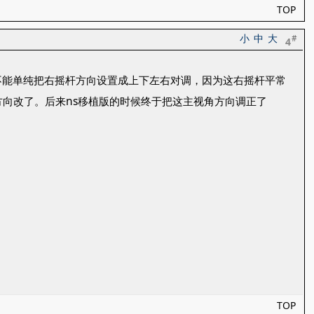
TOP
小
中
大
#
4
又不能单纯把右摇杆方向设置成上下左右对调，因为这右摇杆平常
向改了。后来ns移植版的时候终于把这主视角方向调正了
TOP