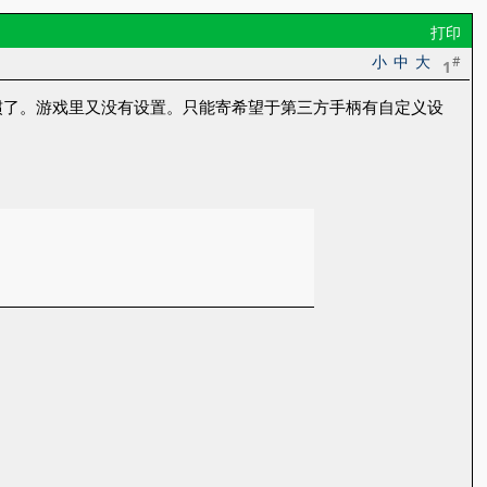
打印
小
中
大
#
1
习惯了。游戏里又没有设置。只能寄希望于第三方手柄有自定义设