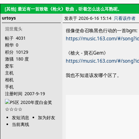
[其他]
最近有一首致敬《枪火》歌曲，听着怎么这么耳熟呢。
urtoys
发表于 2026-6-16 15:14
只看该作者
混世魔头
很像使命召唤黑色行动的一首bgm:
帖子
4031
https://music.163.com/#/song?
精华
0
积分
10129
《槍火 - 寶石Gem》
激骚
180 度
https://music.163.com/#/song?
爱车
主机
我也不知道该发哪个区了。
相机
手机
注册时间
2007-9-19
发短消息
加为好友
当前离线