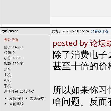
cynic0522
发表于 2026-6-18 15:24
只看该作者
天外飞仙
posted by 论坛助
帖子
14669
除了消费电子之
精华
0
积分
16318
甚至十倍的价
激骚
559 度
爱车
主机
相机
所以如果你习
手机
注册时间
2013-1-7
啥问题。反而有
发短消息
加为好友
当前离线