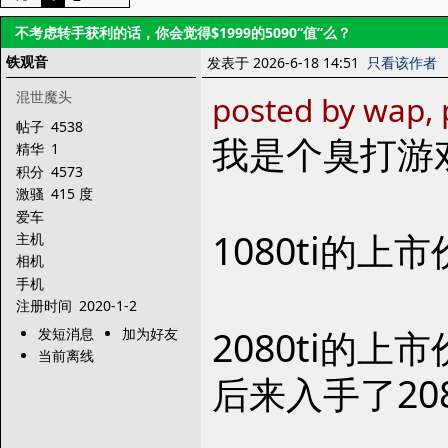
不考虑转手获利的话，你会觉得$1999的5090“值”么？
铁观音
发表于 2026-6-18 14:51
只看该作者
混世魔头
posted by wap, 
帖子
4538
我是个臭打游
精华
1
积分
4573
激骚
415 度
爱车
1080ti的
主机
相机
手机
注册时间
2020-1-2
2080ti的
发短消息
加为好友
当前离线
后来入手了208