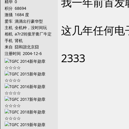
我一年前首发
精华
0
积分
68694
激骚
1684 度
爱车
滴滴出行豪华型
这几年任何电
主机
全机种，没时间玩
相机
a7r2转接牙膏厂牛定
手机
肾机
来自
囧和諧北京囧
注册时间
2004-12-6
2333