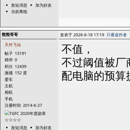
发短消息
加为好友
当前离线
熊熊哥哥
发表于 2026-6-18 17:19
只看该作者
不值，
天外飞仙
帖子
13191
不过阈值被厂
精华
0
积分
12439
配电脑的预算提到
激骚
152 度
爱车
主机
相机
手机
注册时间
2014-6-27
发短消息
加为好友