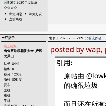
发短消息
加为好友
当前离线
土豆茄子
发表于 2026-7-8 07:09
只看该作者
魔王撒旦
posted by wap, 
出售五常稻花香大米 [产区
龙凤山 ...
引用:
帖子
8441
精华
0
原帖由 @lowke
积分
12052
激骚
858 度
的确很垃圾
爱车
主机
相机
手机
而且还在所有
注册时间
2011-7-14