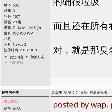
的确很垃圾
帖子
602
精华
0
积分
1671
而且还在所有
激骚
28 度
爱车
Tesla Model S (in
dream)
主机
PS2 PS3 PSV
XBOX360 3DS
相机
Dreamcast
手机
Nexus 5
对，就是那臭名昭
注册时间
2013-10-30
发短消息
加为好友
当前在线
狂奔的牛牛
发表于 2026-7-7 16:54
只看该作者
魔王撒旦
posted by wap,
帖子
6433