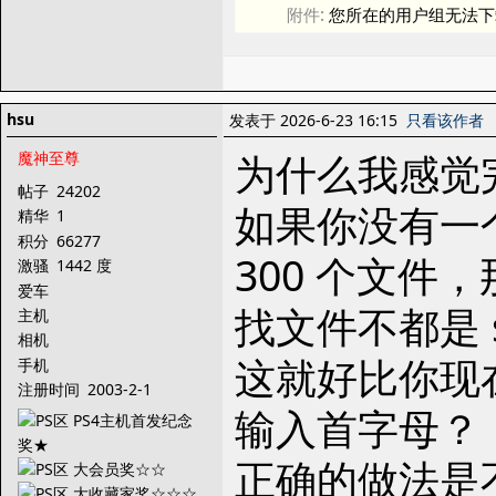
附件:
您所在的用户组无法下
hsu
发表于 2026-6-23 16:15
只看该作者
为什么我感觉
魔神至尊
帖子
24202
如果你没有一
精华
1
积分
66277
300 个文件
激骚
1442 度
爱车
找文件不都是 sp
主机
相机
这就好比你现
手机
注册时间
2003-2-1
输入首字母？
正确的做法是