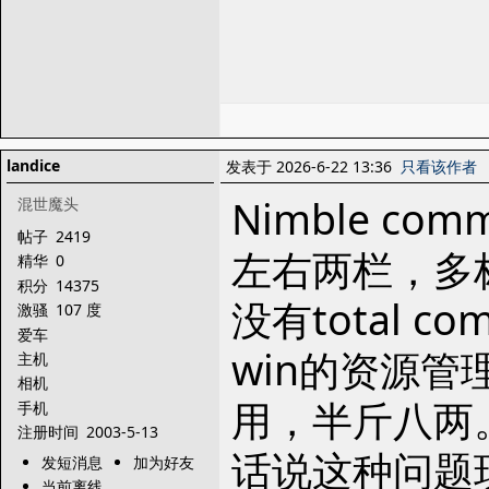
landice
发表于 2026-6-22 13:36
只看该作者
Nimble com
混世魔头
帖子
2419
左右两栏，多
精华
0
积分
14375
没有total 
激骚
107 度
爱车
win的资源管
主机
相机
用，半斤八两
手机
注册时间
2003-5-13
话说这种问题
发短消息
加为好友
当前离线