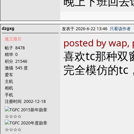
晚上下班回去
dzgxg
发表于 2026-6-22 13:46
只看该作者
魔王撒旦
posted by wap, 
帖子
8478
喜欢tc那种双窗
精华
0
积分
21546
完全模仿的tc
激骚
545 度
爱车
主机
相机
手机
注册时间
2002-12-18