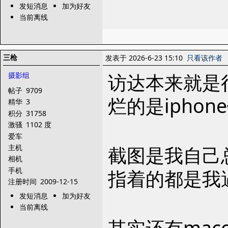
发短消息
加为好友
当前离线
三枪
发表于 2026-6-23 15:10
只看该作者
访达本来就是
摄影组
帖子
9709
烂的是ipho
精华
3
积分
31758
激骚
1102 度
爱车
截图是我自己总
主机
相机
手机
指着的都是我
注册时间
2009-12-15
发短消息
加为好友
当前离线
其实还有mac