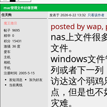
mac管理文件好痛苦啊
任天狗
发表于 2026-6-22 13:32
只看该作者
魔王撒旦
posted by wap, 
帖子
9695
nas上文件
精华
0
积分
15431
文件。
激骚
36 度
爱车
windows
主机
相机
列或者下一列
手机
注册时间
2005-5-15
访达这个弱鸡只
发短消息
加为好友
当前离线
点，但是也不如
灾难。