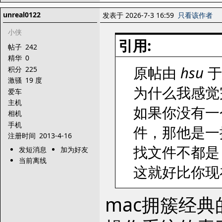
unreal0122
发表于 2026-7-3 16:59
只看该作者
小侠
引用:
帖子
242
精华
0
原帖由
hsu
于 
积分
225
激骚
19 度
为什么我感觉
爱车
主机
如果你没有一
相机
手机
件，那他是一
注册时间
2013-4-16
找文件不都是 sp
发短消息
加为好友
当前离线
这就好比你现在
mac拥簇经