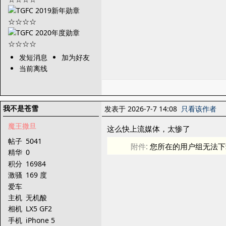
发短消息
加为好友
当前离线
我不是苍雪
发表于 2026-7-7 14:08
只看该作者
魔王撒旦
这么快上流媒体，太惨了
帖子
5041
附件:
您所在的用户组无法下
精华
0
积分
16984
激骚
169 度
爱车
主机
无机酸
相机
LX5 GF2
手机
iPhone 5