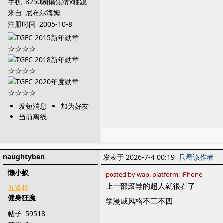
曞倸绀傛俊顖滅帛缂
手机
8250闂備焦瀵х粙鎴
︽偋閹版澘绠洪柟瀵
来自
尼布尔海姆
稿С濞岊亪鐓崶銊
注册时间
2005-10-8
︹拹婵☆垰锕弻
发短消息
加为好友
当前离线
naughtyben
发表于 2026-7-4 00:19
只看该作者
懒小蚁
posted by wap, platform: iPhone
上一部滚导的超人就很看了
五道杠
健身狂魔
学漫威风格不三不四
帖子
59518