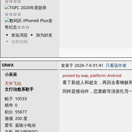
发短消息
加为好友
当前在线
SRWX
发表于 2026-7-6 01:41
只看该作者
小呆呆
posted by wap, platform: Android
看了新超人和超女，再回去看钢躯和
天外飞仙
文行治愈系歌手
同样是慢动作，恋童癖导演差扎导
帖子
10533
精华
0
积分
55677
激骚
200 度
爱车
嘉陵小电动
主机
PS2/PSP/XO