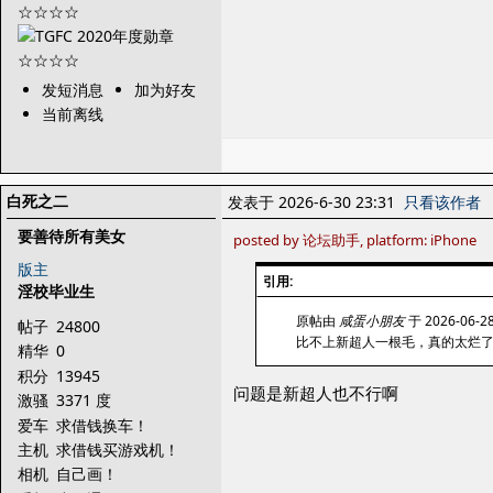
发短消息
加为好友
当前离线
白死之二
发表于 2026-6-30 23:31
只看该作者
要善待所有美女
posted by 论坛助手, platform: iPhone
版主
引用:
淫校毕业生
原帖由
咸蛋小朋友
于 2026-06-2
帖子
24800
比不上新超人一根毛，真的太烂
精华
0
积分
13945
问题是新超人也不行啊
激骚
3371 度
爱车
求借钱换车！
主机
求借钱买游戏机！
相机
自己画！