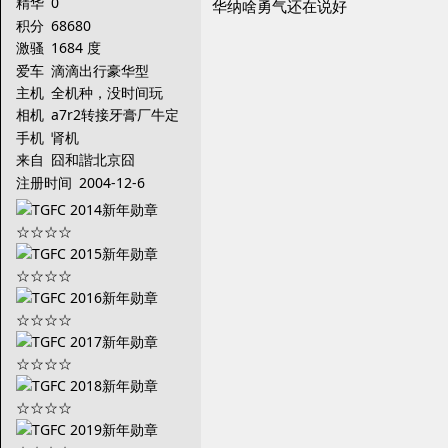
精华
0
华纳啥勇气还在说好
积分
68680
激骚
1684 度
爱车
滴滴出行豪华型
主机
全机种，没时间玩
相机
a7r2转接牙膏厂牛定
手机
肾机
来自
囧和諧北京囧
注册时间
2004-12-6