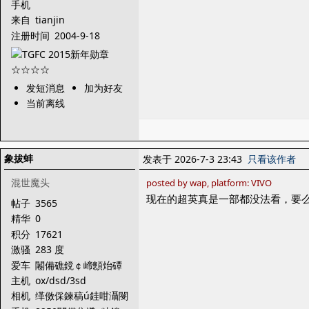
手机
来自
tianjin
注册时间
2004-9-18
发短消息
加为好友
当前离线
象拔蚌
发表于 2026-7-3 23:43
只看该作者
混世魔头
posted by wap, platform: VIVO
现在的超英真是一部都没法看，要
帖子
3565
精华
0
积分
17621
激骚
283 度
爱车
闂備礁鎲￠崹顖炲磹
閺囥垹鍚归柕蹇嬪
主机
ox/dsd/3sd
相机
缂傚倸鍊稿ú銈咁灄閿