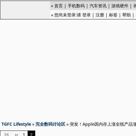
»
首页
|
手机数码
|
汽车资讯
|
游戏硬件
|
» 您尚未登录:请
登录
|
注册
|
标签
|
帮助
|
TGFC Lifestyle
»
完全数码讨论区
» 突发！Apple因内存上涨全线产品
26
1
2
‹‹