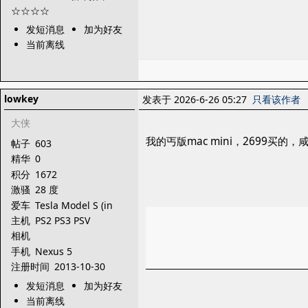
发短消息
加为好友
当前离线
lowkey
发表于 2026-6-26 05:27
只看该作者
大侠
我的丐版mac mini，2699买的
帖子
603
精华
0
积分
1672
激骚
28 度
爱车
Tesla Model S (in
dream)
主机
PS2 PS3 PSV
XBOX360 3DS
相机
Dreamcast
手机
Nexus 5
注册时间
2013-10-30
发短消息
加为好友
当前离线