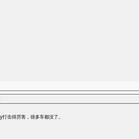
者
otify打击得厉害，很多车都没了。