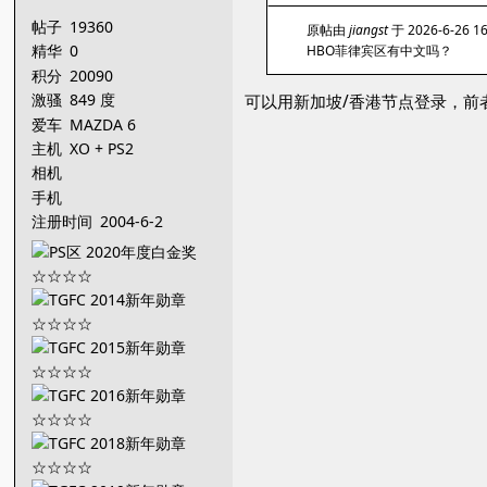
帖子
19360
原帖由
jiangst
于 2026-6-26 1
精华
0
HBO菲律宾区有中文吗？
积分
20090
激骚
849 度
可以用新加坡/香港节点登录，前
爱车
MAZDA 6
主机
XO + PS2
相机
手机
注册时间
2004-6-2