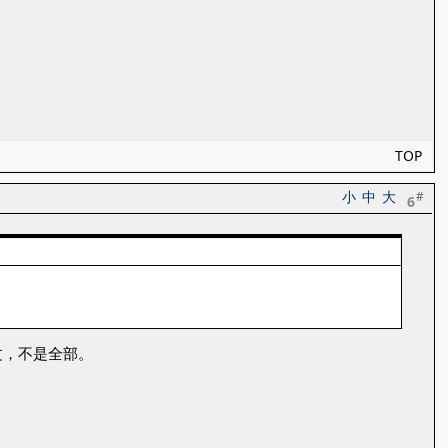
TOP
小
中
大
#
6
文，不是全部。