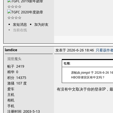
发短消息
加为好友
当前在线
landice
发表于 2026-6-26 18:46
只看该作
混世魔头
引用:
帖子
2419
精华
0
原帖由
jiangst
于 2026-6-26 1
积分
14375
HBO菲律宾区有中文吗？
激骚
107 度
爱车
有没有中文取决于你的登录IP，
主机
相机
手机
注册时间
2003-5-13