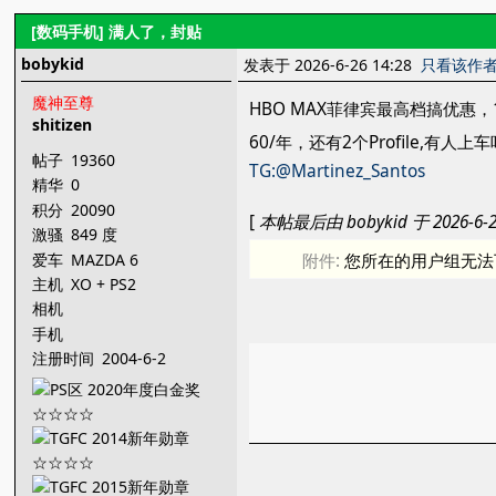
[数码手机]
满人了，封贴
bobykid
发表于 2026-6-26 14:28
只看该作
魔神至尊
HBO MAX菲律宾最高档搞优惠，
shitizen
60/年，还有2个Profile,有人上
帖子
19360
TG:@Martinez_Santos
精华
0
积分
20090
[
本帖最后由 bobykid 于 2026-6-2
激骚
849 度
爱车
MAZDA 6
附件:
您所在的用户组无法
主机
XO + PS2
相机
手机
注册时间
2004-6-2