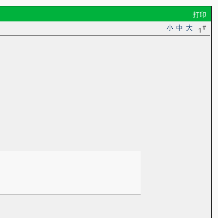
打印
小
中
大
#
1