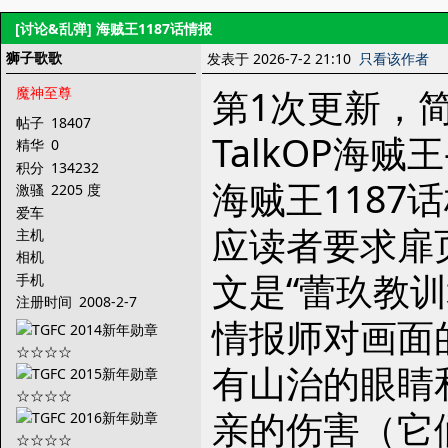
[讨论&乱弹]
海贼王1187话情报
狮子歌歌
发表于 2026-7-2 21:10
只看该作者
第1次更新，简
魔神至尊
帖子
18407
TalkOP海贼
精华
0
积分
134232
海贼王1187
激骚
2205 度
爱车
应读者要求扉页
主机
相机
文是“蕾玖教
手机
注册时间
2008-2-7
情报师对画面
有山治的眼睛
亲的伤害（它