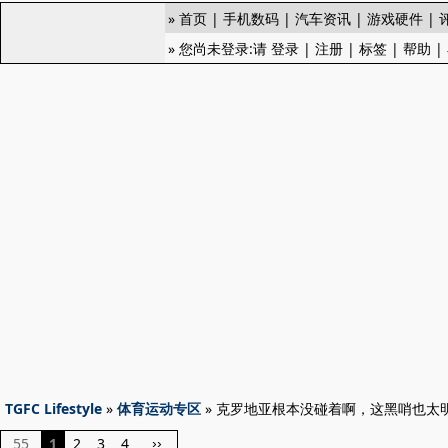
»
首页
|
手机数码
|
汽车资讯
|
游戏硬件
|
» 您尚未登录:请
登录
|
注册
|
标签
|
帮助
|
TGFC Lifestyle
»
体育运动专区
» 克罗地亚根本没碰着啊，这黑哨也太
55
1
2
3
4
››