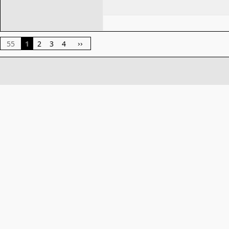
55
1
2
3
4
››