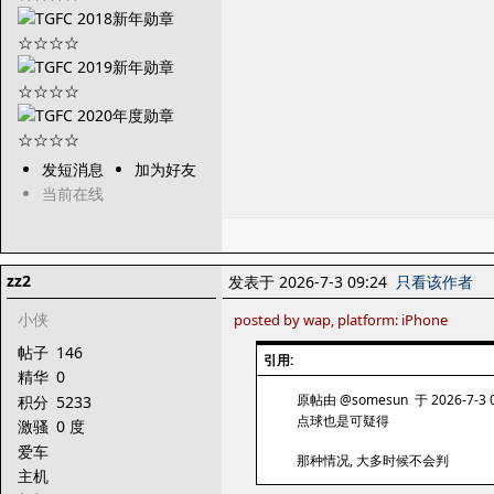
发短消息
加为好友
当前在线
zz2
发表于 2026-7-3 09:24
只看该作者
小侠
posted by wap, platform: iPhone
帖子
146
引用:
精华
0
原帖由 @somesun 于 2026-7-3 
积分
5233
点球也是可疑得
激骚
0 度
爱车
那种情况, 大多时候不会判
主机