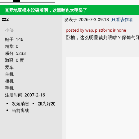
克罗地亚根本没碰着啊，这黑哨也太明显了
zz2
发表于 2026-7-3 09:13
只看该作者
小侠
posted by wap, platform: iPhone
卧槽，这么明显裁判眼瞎？保葡萄
帖子
146
精华
0
积分
5233
激骚
0 度
爱车
主机
相机
手机
注册时间
2007-2-16
发短消息
加为好友
当前离线