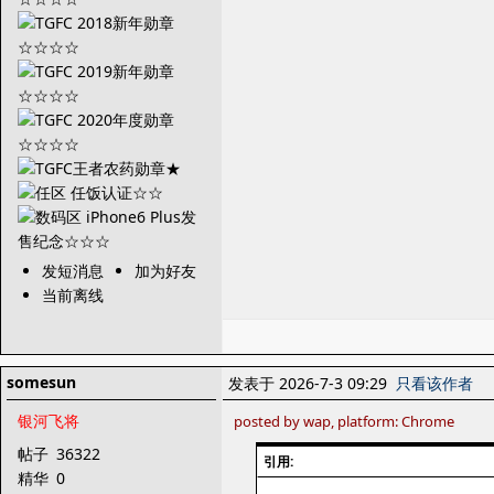
发短消息
加为好友
当前离线
somesun
发表于 2026-7-3 09:29
只看该作者
银河飞将
posted by wap, platform: Chrome
帖子
36322
引用:
精华
0