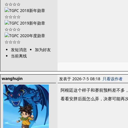
发短消息
加为好友
当前离线
wanghujin
发表于 2026-7-5 08:18
只看该作者
阿根廷这个样子和赛前预料差不多
看看安胖后面怎么弄，决赛可能再