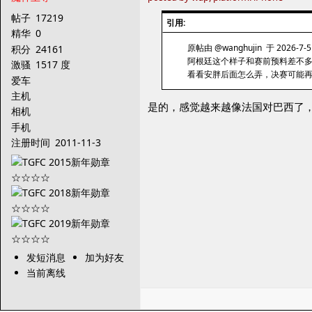
帖子
17219
引用:
精华
0
原帖由 @wanghujin 于 2026-7-5
积分
24161
阿根廷这个样子和赛前预料差不多
激骚
1517 度
看看安胖后面怎么弄，决赛可能
爱车
主机
是的，感觉越来越像法国对巴西了
相机
手机
注册时间
2011-11-3
发短消息
加为好友
当前离线