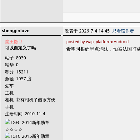
shengjinlove
发表于 2026-7-4 14:45
只看该作者
魔王撒旦
posted by wap, platform: Android
可以自定义了吗
希望阿根廷早点淘汰，怕被法国打
帖子
8030
精华
0
积分
15211
激骚
1957 度
爱车
主机
相机
都有相机了借很方便
手机
注册时间
2010-11-4