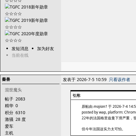
发短消息
加为好友
当前在线
秦兽
发表于 2026-7-5 10:59
只看该作者
混世魔头
引用:
帖子
2083
精华
0
原帖由
majian1
于 2026-7-4 14
积分
6310
posted by wap, platform: Chro
22年的法国格里兹曼下滑严重，
激骚
28 度
爱车
但今年法国这实力太可怕。
主机