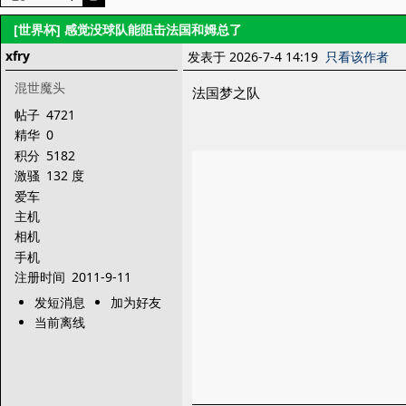
[世界杯]
感觉没球队能阻击法国和姆总了
xfry
发表于 2026-7-4 14:19
只看该作者
混世魔头
法国梦之队
帖子
4721
精华
0
积分
5182
激骚
132 度
爱车
主机
相机
手机
注册时间
2011-9-11
发短消息
加为好友
当前离线