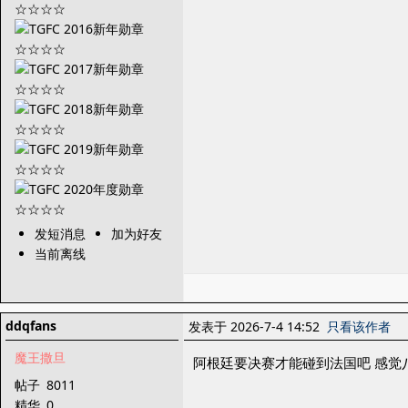
发短消息
加为好友
当前离线
ddqfans
发表于 2026-7-4 14:52
只看该作者
魔王撒旦
阿根廷要决赛才能碰到法国吧 感觉
帖子
8011
精华
0