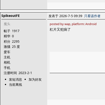
SpikeoutFE
发表于 2026-7-5 09:39
只看该作者
魔头
posted by wap, platform: Android
杠片又犯病了
帖子
1917
精华
0
积分
2295
激骚
25 度
爱车
主机
相机
手机
注册时间
2023-2-1
发短消息
加为好友
当前离线