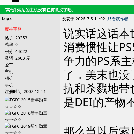
[其他]
索尼的主机没有任何意义了吧。
tripx
发表于 2026-7-5 11:02
只看该作者
说实话这话本
魔神至尊
帖子
29353
消费惯性让P
精华
0
积分
44622
争力的PS系
激骚
2603 度
爱车
了，美末也没
主机
相机
抗和杀戮地带
手机
注册时间
2007-12-11
是DEI的产
那么当以后索