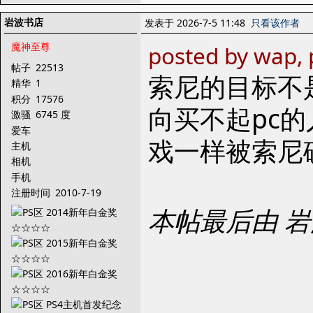
岩波书店
发表于 2026-7-5 11:48
只看该作者
魔神至尊
posted by wap, 
帖子
22513
索尼的目标不是
精华
1
积分
17576
向买不起pc
激骚
6745 度
爱车
戏一样被索尼
主机
相机
手机
注册时间
2010-7-19
本帖最后由 岩波