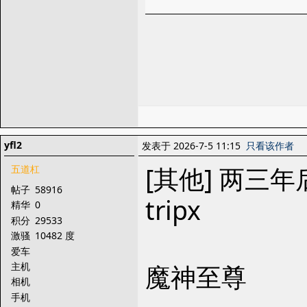
yfl2
发表于 2026-7-5 11:15
只看该作者
[其他] 两三
五道杠
帖子
58916
tripx
精华
0
积分
29533
激骚
10482 度
爱车
魔神至尊
主机
相机
手机