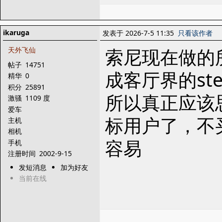
ikaruga
发表于 2026-7-5 11:35
只看该作者
索尼现在做的
天外飞仙
帖子
14751
成客厅界的s
精华
0
积分
25891
所以真正应该
激骚
1109 度
爱车
标用户了，不
主机
相机
容易
手机
注册时间
2002-9-15
发短消息
加为好友
当前在线