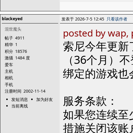
blackeyed
发表于 2026-7-5 12:45
只看该作者
混世魔头
posted by wap, 
帖子
4911
索尼今年更新
精华
1
积分
18576
（36个月）
激骚
1484 度
爱车
绑定的游戏也
主机
相机
手机
注册时间
2002-11-14
服务条款：
发短消息
加为好友
当前离线
如果您连续至
措施关闭该账