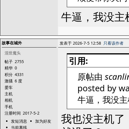
牛逼，我没主
故事在城外
发表于 2026-7-5 12:58
只看该作者
混世魔头
引用:
帖子
2755
精华
0
原帖由
scanli
积分
4331
激骚
6 度
posted by wa
爱车
主机
牛逼，我没主
相机
手机
注册时间
2017-5-2
我也没主机了
发短消息
加为好友
当前离线