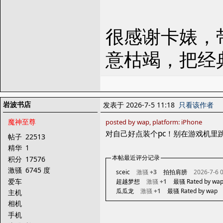
很感谢卡婊，
意枯竭，把经
岩波书店
发表于 2026-7-5 11:18
只看该作者
魔神至尊
posted by wap, platform: iPhone
对自己好点装个pc！别在游戏机里
帖子
22513
精华
1
本帖最近评分记录
积分
17576
激骚
6745 度
sceic
激骚
+3
拍拍肩膀
2026-7-6 
爱车
超越梦想
激骚
+1
最骚 Rated by wa
瓜瓜龙
激骚
+1
最骚 Rated by wap
主机
相机
手机