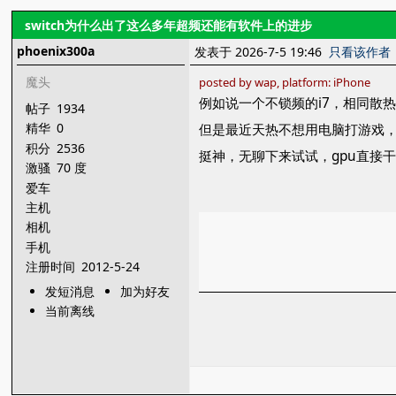
switch为什么出了这么多年超频还能有软件上的进步
phoenix300a
发表于 2026-7-5 19:46
只看该作者
魔头
posted by wap, platform: iPhone
例如说一个不锁频的i7，相同散
帖子
1934
精华
0
但是最近天热不想用电脑打游戏，折
积分
2536
挺神，无聊下来试试，gpu直接干
激骚
70 度
爱车
主机
相机
手机
注册时间
2012-5-24
发短消息
加为好友
当前离线