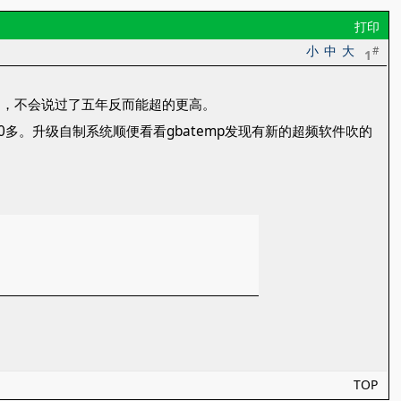
打印
小
中
大
#
1
了，不会说过了五年反而能超的更高。
00多。升级自制系统顺便看看gbatemp发现有新的超频软件吹的
TOP