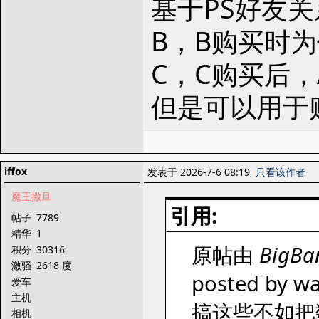
基于PS好友
B，B购买时
C，C购买后
但是可以用于
iffox
发表于 2026-7-6 08:19
只看该作者
魔王撒旦
引用:
帖子
7789
精华
1
原帖由
BigBa
积分
30316
激骚
2618 度
posted by wa
爱车
主机
搞这些不如把
相机