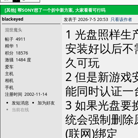
[其他]
帮SONY想了一个折中新方案, 大家看看可行吗
blackeyed
发表于 2026-7-5 20:53
只看该作者
1 光盘照样生
混世魔头
帖子
4911
安装好以后不需
精华
1
积分
18576
久可玩
激骚
1484 度
爱车
2 但是新游戏
主机
相机
能同时认证一台
手机
注册时间
2002-11-14
3 如果光盘要
发短消息
加为好友
当前在线
统会强制删除
(联网)绑定