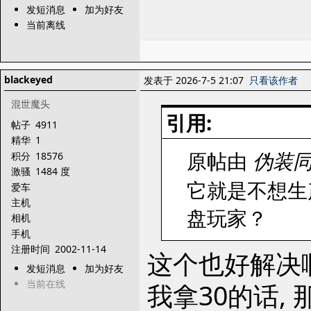
发短消息
加为好友
当前离线
blackeyed
发表于 2026-7-5 21:07
只看该作者
混世魔头
引用:
帖子
4911
精华
1
原帖由
伪装
积分
18576
激骚
1484 度
它就是不想生
爱车
主机
盘玩家？
相机
手机
注册时间
2002-11-14
这个也好解决啊
发短消息
加为好友
当前在线
我拿30的话,