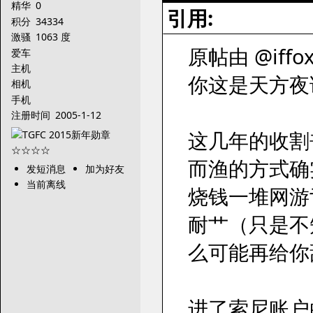
精华
0
引用:
积分
34334
激骚
1063 度
原帖由 @iffox
爱车
主机
你这是天方夜
相机
手机
注册时间
2005-1-12
这几年的收割
而渔的方式确
发短消息
加为好友
当前离线
烧钱一堆网游
耐艹（只是不
么可能再给你
进了索尼账户