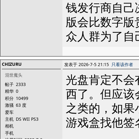
钱发行商自己
版会比数字版贵
众人群为了自
CHIZURU
发表于 2026-7-5 21:15
只看该作者
光盘肯定不会
混世魔头
帖子
2333
西了。但应该
精华
0
积分
10499
之类的，如果
激骚
63 度
爱车
游戏盒找他签
主机
DS WII PS3
相机
手机