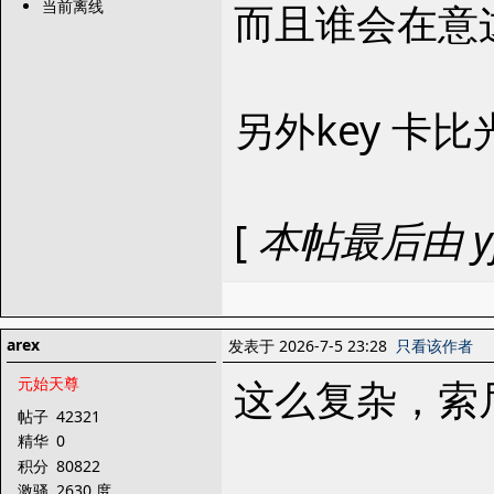
而且谁会在意这
当前离线
另外key 卡比
[
本帖最后由 yfl2
arex
发表于 2026-7-5 23:28
只看该作者
这么复杂，索
元始天尊
帖子
42321
精华
0
积分
80822
激骚
2630 度