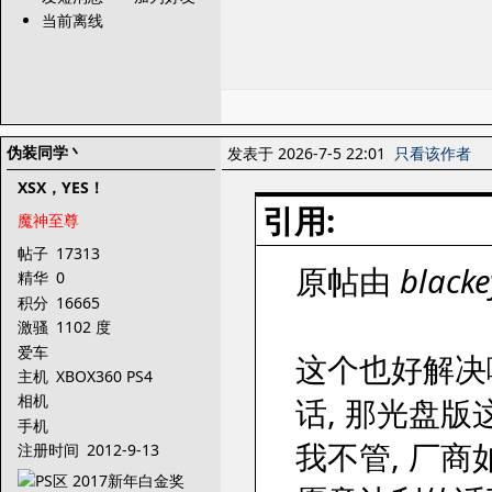
当前离线
伪装同学丶
发表于 2026-7-5 22:01
只看该作者
XSX，YES！
引用:
魔神至尊
帖子
17313
原帖由
black
精华
0
积分
16665
激骚
1102 度
爱车
这个也好解决啊
主机
XBOX360 PS4
相机
话, 那光盘
手机
我不管, 厂
注册时间
2012-9-13