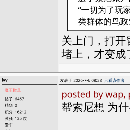
“一切为了玩
类群体的鸟政
关上门，打开
堵上，才变成
lvv
发表于 2026-7-6 08:38
只看该作者
魔王撒旦
posted by wap, 
帖子
6467
帮索尼想 为
精华
0
积分
16212
激骚
135 度
爱车