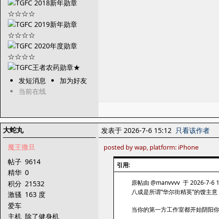
发短消息
加为好友
当前在线
大蛇丸
发表于 2026-7-6 15:12
只看该作者
魔王撒旦
posted by wap, platform: iPhone
帖子
9614
引用:
精华
0
原帖由 @manvvvv 于 2026-7-6 
积分
21532
八成是所谓“华尔街精英”的馊主
激骚
163 度
爱车
当你的第一方工作室都开始阴阳
主机
除了健身机