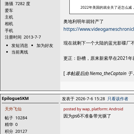
激骚
7282 度
2022年美国的就全关了还怎么减
爱车
主机
奥地利明年就转产了
相机
https://www.videogameschronicle
手机
注册时间
2013-7-7
现在就剩下一个大陆的蓝光影碟厂
发短消息
加为好友
当前离线
更正：卧槽，原来新索早在2021
[
本帖最后由 Nemo_theCaptain 于 2
EpilogueSKM
发表于 2026-7-6 15:28
只看该作者
天外飞仙
posted by wap, platform: Android
因为ps6不准备带光驱了
帖子
10284
精华
0
积分
20127