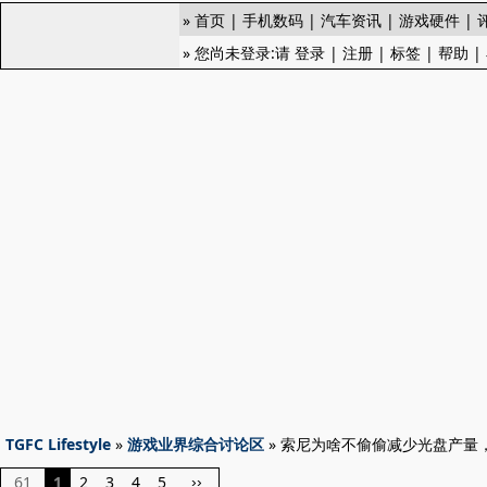
»
首页
|
手机数码
|
汽车资讯
|
游戏硬件
|
» 您尚未登录:请
登录
|
注册
|
标签
|
帮助
|
TGFC Lifestyle
»
游戏业界综合讨论区
» 索尼为啥不偷偷减少光盘产量
61
1
2
3
4
5
››