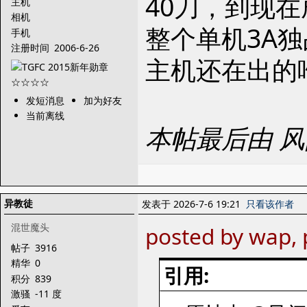
40刀，到现在
主机
相机
整个单机3A
手机
注册时间
2006-6-26
主机还在出的
发短消息
加为好友
当前离线
本帖最后由 风间
异教徒
发表于 2026-7-6 19:21
只看该作者
混世魔头
posted by wap, 
帖子
3916
精华
0
引用:
积分
839
激骚
-11 度