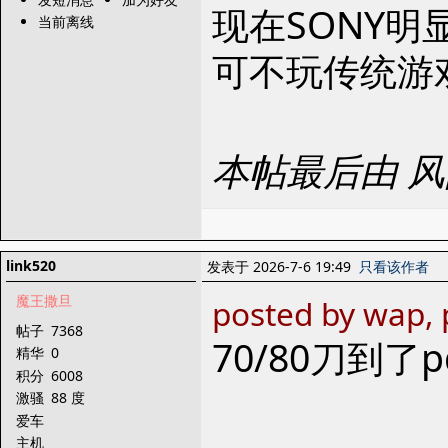
现在SONY
当前离线
可不玩传统游
本帖最后由 风间
link520
发表于 2026-7-6 19:49
只看该作者
魔王撒旦
posted by wap, 
帖子
7368
70/80刀到
精华
0
积分
6008
激骚
88 度
爱车
主机