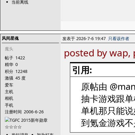
当前离线
风间星魂
发表于 2026-7-6 19:47
只看该作者
魔头
posted by wap, 
帖子
1422
精华
0
引用:
积分
12248
激骚
45 度
原帖由 @manvv
爱车
主机
抽卡游戏跟单
相机
手机
单机那只能说
注册时间
2006-6-26
到氪金游戏不
发短消息
加为好友