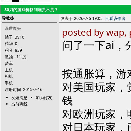
80刀的游戏价格到底贵不贵？
异教徒
发表于 2026-7-6 19:05
只看该作者
混世魔头
posted by wap, 
帖子
3916
问了一下ai
精华
0
积分
839
激骚
-11 度
爱车
按通胀算，游
主机
相机
对美国玩家，
手机
注册时间
2015-7-16
钱
发短消息
加为好友
当前离线
对欧洲玩家，
对日本玩家，