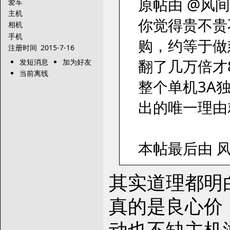
原帖由 @风间星魂
爱车
主机
你觉得贵不贵
相机
手机
购，约等于做
注册时间
2015-7-16
翻了几万倍才
发短消息
加为好友
当前离线
整个单机3A
出的唯一理由
本帖最后由 风间
其实道理都明
真的是良心价
动也不缺主机