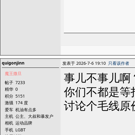
quigonjinn
发表于 2026-7-6 19:10
只看该作者
事儿不事儿啊
魔王撒旦
帖子
7233
你们不都是等
精华
0
积分
5151
讨论个毛线原
激骚
174 度
爱车
机油有点多
主机
公主、大叔和暴发户
相机
运动品牌
手机
LGBT