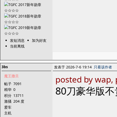
发短消息
加为好友
当前离线
3bs
发表于 2026-7-6 19:14
只看该作者
魔王撒旦
posted by wap, 
帖子
7091
80刀豪华版
精华
0
积分
13711
激骚
204 度
爱车
主机