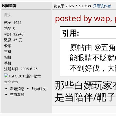
风间星魂
发表于 2026-7-6 19:38
只看该作者
魔头
posted by wap, 
帖子
1422
精华
0
引用:
积分
12248
激骚
45 度
原帖由 @五角星 
爱车
主机
能眼睛不眨就
相机
手机
不到好伐，大
注册时间
2006-6-26
那些白嫖玩家
发短消息
加为好友
是当陪伴/靶
当前离线