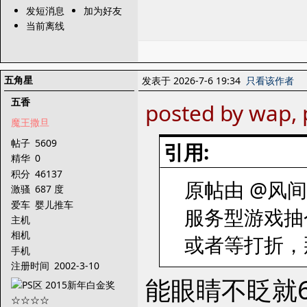
发短消息
加为好友
当前离线
五角星
发表于 2026-7-6 19:34
只看该作者
五香
posted by wap, 
魔王撒旦
帖子
5609
引用:
精华
0
积分
46137
原帖由 @风间星魂
激骚
687 度
爱车
婴儿推车
服务型游戏抽
主机
相机
或者等打折，
手机
注册时间
2002-3-10
能眼睛不眨就