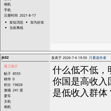
相机
手机
注册时间
2021-8-17
发短消息
加为好友
当前离线
jk02
发表于 2026-7-6 19:50
只看该作者
什么低不低，
魔王撒旦
帖子
8555
你国是高收入
精华
0
积分
19828
是低收入群体
激骚
241 度
爱车
主机
相机