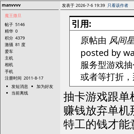
manvvvv
发表于 2026-7-6 19:39
只看该作者
魔王撒旦
引用:
帖子
5146
精华
0
原帖由
风间
积分
4379
激骚
81 度
posted by wa
爱车
主机
服务型游戏抽
相机
手机
或者等打折，
注册时间
2011-8-17
发短消息
加为好友
抽卡游戏跟单
当前离线
赚钱放弃单机
特工的钱才能