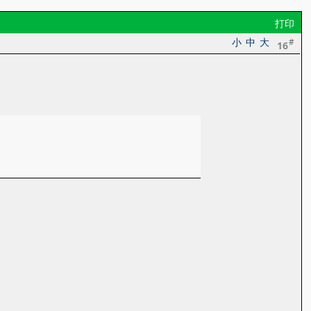
打印
小
中
大
#
16