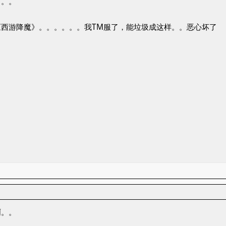
。。。
《西游降魔》。。。。。。我TM服了，能垃圾成这样。。恶心坏了
啊。。