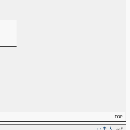
TOP
小
中
大
#
19