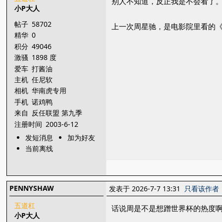
别人不知道，反正我是不会看了
小P大人
帖子
58702
上一次周星驰，是电影院里看的
精华
0
积分
49046
激骚
1898 度
爱车
打酱油
主机
任尼软
相机
华南虎专用
手机
诺鸡鸭
来自
反任联盟 第九季
注册时间
2003-6-12
发短消息
加为好友
当前离线
PENNYSHAW
发表于 2026-7-7 13:31
只看该作者
五道杠
话说周是不是想蹭世界杯的热度
小P大人