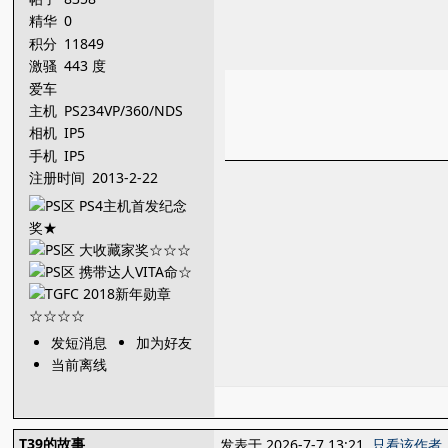
精华
0
积分
11849
激骚
443 度
爱车
主机
PS234VP/360/NDS
相机
IP5
手机
IP5
注册时间
2013-2-22
发短消息
加为好友
当前离线
T39的故事
发表于 2026-7-7 13:21
只看该作者