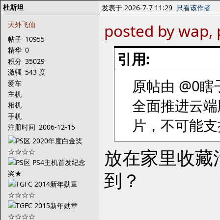
杜斯坦
发表于 2026-7-7 11:29
只看该作者
天外飞仙
posted by wap, 
帖子
10955
精华
0
引用:
积分
35029
激骚
543 度
原帖由 @0瞎子0
爱车
主机
全面推进云端
相机
手机
片，不可能支
注册时间
2006-12-15
放在家里收藏
到？