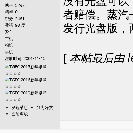
没有光盘可以
帖子
5298
者赔偿。蒸汽
精华
0
积分
24611
发行光盘版，
激骚
93 度
爱车
主机
相机
手机
[
本帖最后由 leg
注册时间
2001-11-15
发短消息
加为好友
当前离线