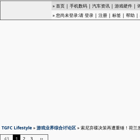
»
首页
|
手机数码
|
汽车资讯
|
游戏硬件
|
» 您尚未登录:请
登录
|
注册
|
标签
|
帮助
|
TGFC Lifestyle
»
游戏业界综合讨论区
» 索尼弃碟决策再遭重锤！荷兰
43
1
2
3
››