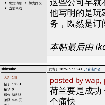
这些公司早就
发短消息
加为好友
当前离线
他写明的是玩
务，既然是订
本帖最后由 ika
shinsuke
发表于 2026-7-7 10:41
只看该作者
天外飞仙
posted by wap, 
帖子
10851
荷兰要是成功
精华
0
积分
36363
个痛快
激骚
404 度