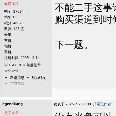
不能二手这事请
银河飞将
帖子
37684
购买渠道到时
精华
0
积分
46078
激骚
125 度
爱车
下一题。
主机
相机
手机
注册时间
2005-12-14
发短消息
加为好友
当前在线
legendkang
发表于 2026-7-7 11:08
只看该作者
魔王撒旦