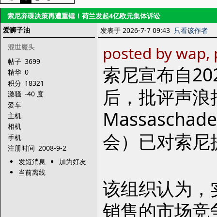
索尼弃碟决策再遭重锤！荷兰发起4亿欧元集体诉讼
爱狮子油
发表于 2026-7-7 09:43
只看该作者
混世魔头
posted by wap, 
帖子
3699
索尼宣布自202
精华
0
积分
18321
后，批评声浪持
激骚
-40 度
爱车
Massasch
主机
相机
会）已对索尼
手机
注册时间
2008-9-2
发短消息
加为好友
当前离线
该组织认为，实
销售的市场竞