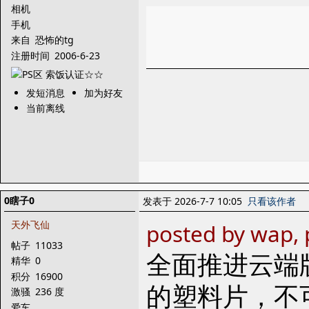
相机
手机
来自
恐怖的tg
注册时间
2006-6-23
发短消息
加为好友
当前离线
0瞎子0
发表于 2026-7-7 10:05
只看该作者
天外飞仙
posted by wap, 
帖子
11033
全面推进云端
精华
0
积分
16900
的塑料片，不
激骚
236 度
爱车