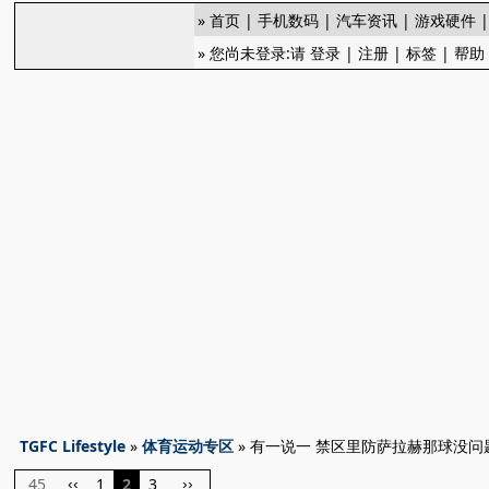
»
首页
|
手机数码
|
汽车资讯
|
游戏硬件
» 您尚未登录:请
登录
|
注册
|
标签
|
帮助
TGFC Lifestyle
»
体育运动专区
» 有一说一 禁区里防萨拉赫那球没问
45
1
2
3
‹‹
››