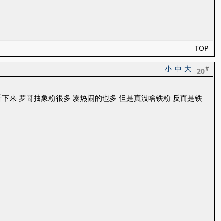
TOP
小
中
大
#
20
看下来 罗哥抽象粉很多 凑热闹的也多 但是真没啥铁粉 反而是铁