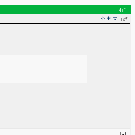
打印
小
中
大
#
16
TOP