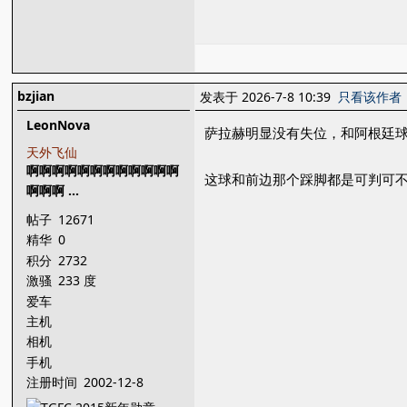
bzjian
发表于 2026-7-8 10:39
只看该作者
LeonNova
萨拉赫明显没有失位，和阿根廷
天外飞仙
啊啊啊啊啊啊啊啊啊啊啊啊
这球和前边那个踩脚都是可判可不
啊啊啊 ...
帖子
12671
精华
0
积分
2732
激骚
233 度
爱车
主机
相机
手机
注册时间
2002-12-8