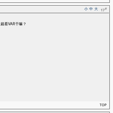
小
中
大
#
17
裁看VAR干嘛？
TOP