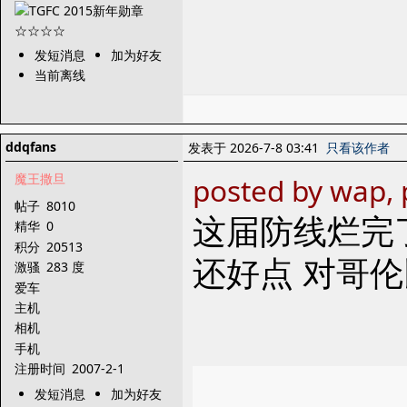
发短消息
加为好友
当前离线
ddqfans
发表于 2026-7-8 03:41
只看该作者
魔王撒旦
posted by wap, 
帖子
8010
这届防线烂完
精华
0
积分
20513
还好点 对哥
激骚
283 度
爱车
主机
相机
手机
注册时间
2007-2-1
发短消息
加为好友