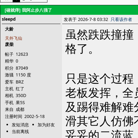
[碰就痒]
我阿止步八强了
sleepd
发表于 2026-7-8 03:32
只看该作者
大龄
虽然跌跌撞撞
天外飞仙
格了。
废柴
帖子
12623
精华
0
积分
87049
只是这个过程
激骚
1150 度
爱车
BRZ
老板发挥，全
主机
红了
相机
350D
及踢得难解难
手机
果5S
来自
成都
滑其它人仿佛
注册时间
2002-5-18
发短消息
加为好友
妥妥的二流蓝
当前离线