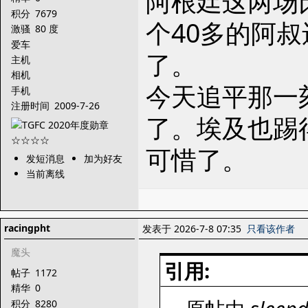
阿根廷这两场
积分
7679
个40多的阿
激骚
80 度
爱车
了。
主机
相机
今天追平那一
手机
注册时间
2009-7-26
了。埃及也踢
可惜了。
发短消息
加为好友
当前离线
racingpht
发表于 2026-7-8 07:35
只看该作者
魔头
引用:
帖子
1172
精华
0
积分
8280