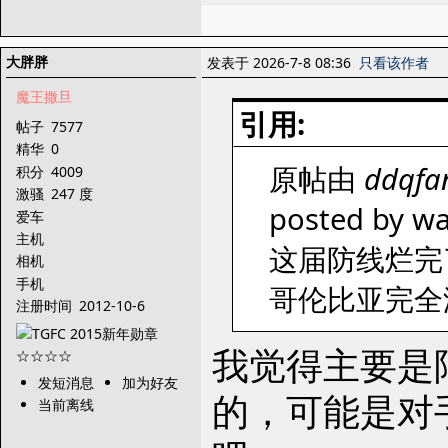
大胖胖
发表于 2026-7-8 08:36
只看该作者
魔王撒旦
引用:
帖子
7577
精华
0
原帖由
ddqfa
积分
4009
激骚
247 度
posted by wa
爱车
主机
这届防线烂完
相机
手机
哥伦比亚完全
注册时间
2012-10-6
我觉得主要是
发短消息
加为好友
的，可能是对
当前离线