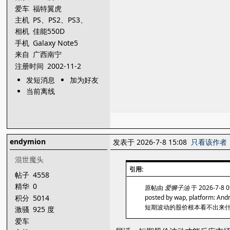
爱车
福特翼虎
主机
PS、PS2、PS3、
PSP、PSV、ps4
相机
佳能550D
手机
Galaxy Note5
来自
广西南宁
注册时间
2002-11-2
发短消息
加为好友
当前离线
endymion
发表于 2026-7-8 15:08
只看该作者
混世魔头
引用:
帖子
4558
精华
0
原帖由
爱狮子油
于 2026-7-8 
积分
5014
posted by wap, platform: And
短期波动的股价根本看不出来
激骚
925 度
爱车