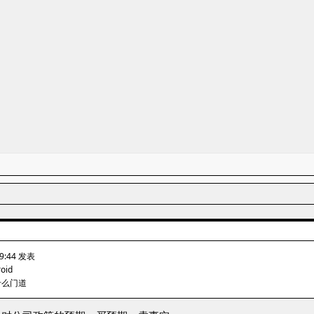
09:44 发表
roid
什么门道