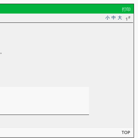
打印
小
中
大
#
1
际。
TOP