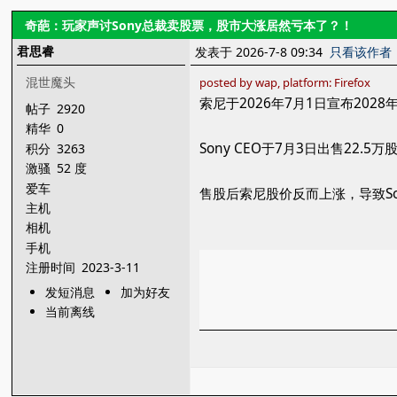
奇葩：玩家声讨Sony总裁卖股票，股市大涨居然亏本了？！
君思睿
发表于 2026-7-8 09:34
只看该作者
混世魔头
posted by wap, platform: Firefox
索尼于2026年7月1日宣布202
帖子
2920
精华
0
Sony CEO于7月3日出售22
积分
3263
激骚
52 度
爱车
售股后索尼股价反而上涨，导致S
主机
相机
手机
注册时间
2023-3-11
发短消息
加为好友
当前离线