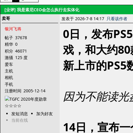
[业评]
我是索尼CEO会怎么执行去实体化
卖哥
发表于 2026-7-8 14:17
只看该作者
银河飞将
0日，发布PS
帖子
37678
精华
0
戏，和大约8
积分
46071
激骚
125 度
新上市的PS
爱车
主机
相机
手机
注册时间
2005-12-14
因为不能读光
发短消息
加为好友
当前在线
14日，宣布一