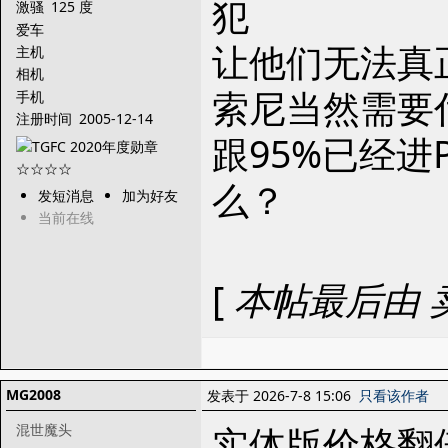
犯
激骚
125 度
爱车
让他们无法真
主机
相机
索尼当然需要
手机
注册时间
2005-12-14
跟95%已经进
么？
发短消息
加为好友
当前在线
[
本帖最后由 卖哥 
MG2008
发表于 2026-7-8 15:06
只看该作者
实体版价格翻
混世魔头