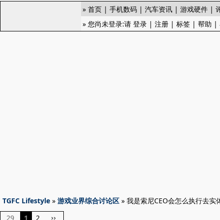
»
首页
|
手机数码
|
汽车资讯
|
游戏硬件
|
» 您尚未登录:请
登录
|
注册
|
标签
|
帮助
|
TGFC Lifestyle
»
游戏业界综合讨论区
» 我是索尼CEO会怎么执行去实
29
1
2
››