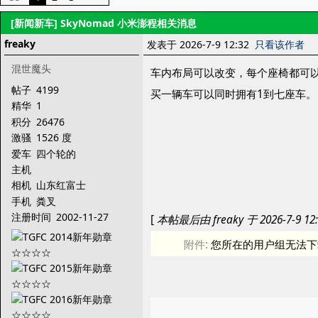
[新闻新车]
SkyNomad 小米澎程相关消息
freaky
发表于 2026-7-9 12:32
只看该作者
混世魔头
车内布局可以改变，每个座椅都可
帖子
4199
买一辆车可以同时拥有1到七座车。
精华
1
积分
26476
激骚
1526 度
爱车
四个轮的
主机
相机
山东红富士
手机
粪叉
注册时间
2002-11-27
[
本帖最后由 freaky 于 2026-7-9 1
附件:
您所在的用户组无法下