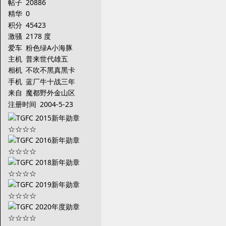
帖子
20886
精华
0
积分
45423
激骚
2178 度
爱车
粉色绿A小海豚
主机
普来世代雄五
相机
不吹不黑真黑卡
手机
蓝厂牛十战三年
来自
魔都野外金山区
注册时间
2004-5-23