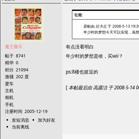
引用:
原帖由
比卡丘
于 2008-5-13 19
年少时的梦想今天可以实现，虽然
魔王撒旦
有点没看明白
帖子
8741
年少时的梦想是啥，买wii？
精华
0
积分
21094
ps:8楼也挺逗的
激骚
202 度
爱车
[
本帖最后由 高露洁 于 2008-5-14 0
主机
相机
手机
注册时间
2005-12-19
发短消息
加为好友
当前离线