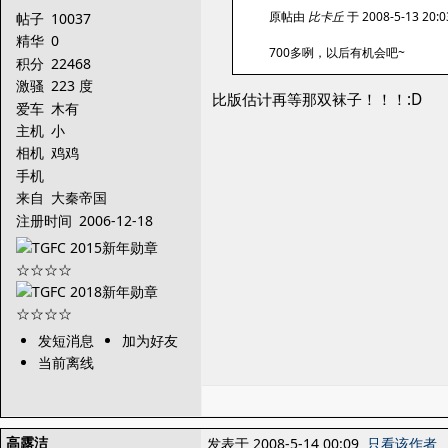
原帖由
比卡丘
于 2008-5-13 20
帖子
10037
精华
0
700多咧，以后有机会吧~
积分
22468
激骚
223 度
比版估计再等那双袜子！！！:D
爱车
木有
主机
小
相机
鸡鸡
手机
来自
大秦帝国
注册时间
2006-12-18
发短消息
加为好友
当前离线
高露洁
发表于 2008-5-14 00:09
只看该作者