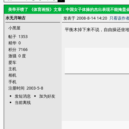
美帝开喷了 《体育画报》文章：中国女子体操的杰出表现不能掩盖
水无月响古
发表于 2008-8-14 14:20
只看该作
小黑屋
平衡木掉下来不说，自由操还坐地
帖子
1353
精华
0
积分
7166
激骚
0 度
爱车
主机
相机
手机
注册时间
2003-5-8
发短消息
加为好友
当前离线