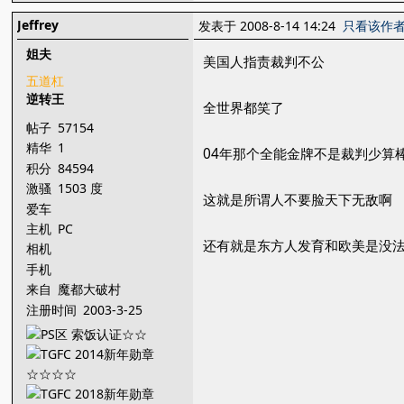
Jeffrey
发表于 2008-8-14 14:24
只看该作
姐夫
美国人指责裁判不公
五道杠
逆转王
全世界都笑了
帖子
57154
精华
1
04年那个全能金牌不是裁判少算
积分
84594
激骚
1503 度
这就是所谓人不要脸天下无敌啊
爱车
主机
PC
还有就是东方人发育和欧美是没
相机
手机
来自
魔都大破村
注册时间
2003-3-25