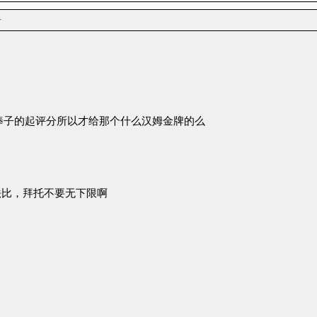
者
棒子的起评分所以才给那个什么汉姆金牌的么
法比，拜托不要无下限啊