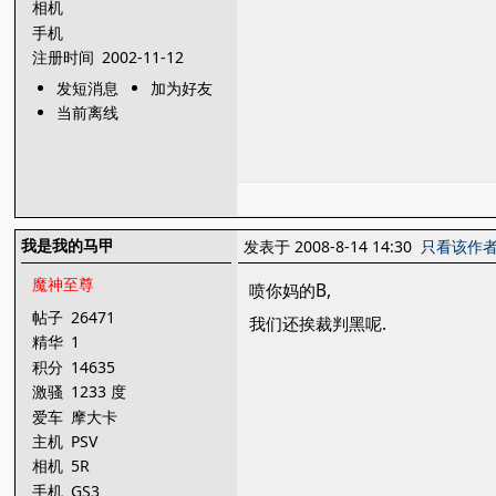
相机
手机
注册时间
2002-11-12
发短消息
加为好友
当前离线
我是我的马甲
发表于 2008-8-14 14:30
只看该作
魔神至尊
喷你妈的B,
帖子
26471
我们还挨裁判黑呢.
精华
1
积分
14635
激骚
1233 度
爱车
摩大卡
主机
PSV
相机
5R
手机
GS3