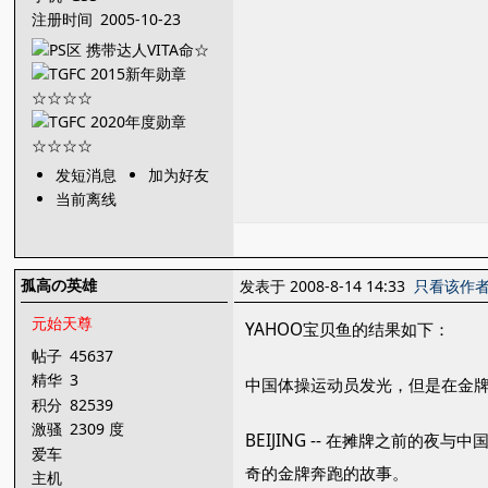
注册时间
2005-10-23
发短消息
加为好友
当前离线
孤高の英雄
发表于 2008-8-14 14:33
只看该作
元始天尊
YAHOO宝贝鱼的结果如下：
帖子
45637
精华
3
中国体操运动员发光，但是在金
积分
82539
激骚
2309 度
BEIJING -- 在摊牌之前的
爱车
奇的金牌奔跑的故事。
主机