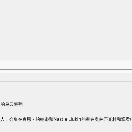
者
牌的乌云翱翔
夜与中国人，会集在肖恩・约翰逊和Nastia Liukin的室在奥林匹克