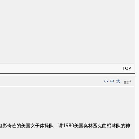
TOP
小
中
大
#
82
村和观看电影奇迹的美国女子体操队，讲1980美国奥林匹克曲棍球队的神