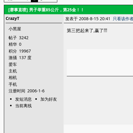
[赛事直喷]
男子举重85公斤，第25金！！
CrazyT
发表于 2008-8-15 20:41
只看该作
小黑屋
第三把起来了,赢了!!!
帖子
3242
精华
0
积分
19967
激骚
137 度
爱车
主机
相机
手机
注册时间
2006-1-6
发短消息
加为好友
当前离线