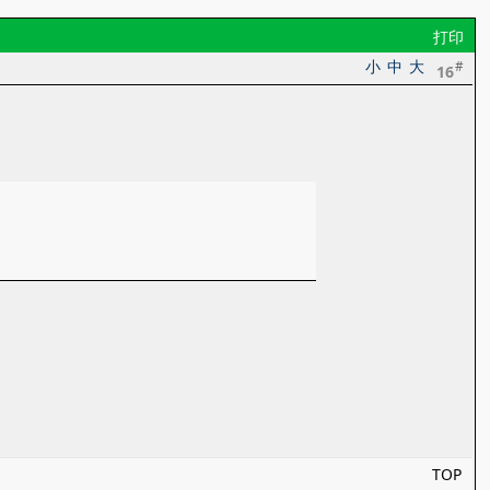
打印
小
中
大
#
16
TOP